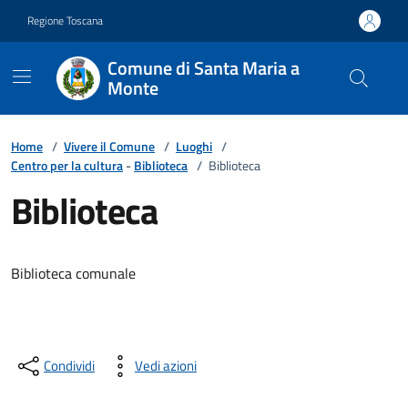
Vai ai contenuti
Vai al footer
Regione Toscana
Comune di Santa Maria a
Monte
Home
/
Vivere il Comune
/
Luoghi
/
Centro per la cultura
-
Biblioteca
/
Biblioteca
Biblioteca
Descrizione breve
Biblioteca comunale
Condividi
Vedi azioni