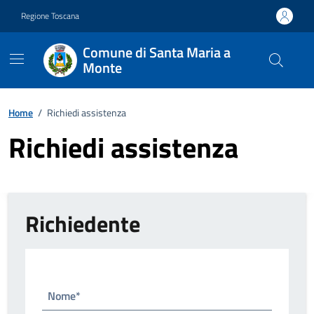
Vai ai contenuti
Vai al footer
Regione Toscana
Comune di Santa Maria a
Monte
Home
/
Richiedi assistenza
Richiedi assistenza
Richiedente
Nome*