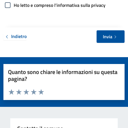
Ho letto e compreso l’informativa sulla privacy
Indietro
Invia
Quanto sono chiare le informazioni su questa
pagina?
Valuta da 1 a 5 stelle la pagina
Valuta 1 stelle su 5
Valuta 2 stelle su 5
Valuta 3 stelle su 5
Valuta 4 stelle su 5
Valuta 5 stelle su 5