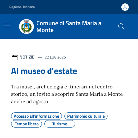
Vai ai contenuti
Vai al footer
Regione Toscana
Comune di Santa Maria a
Monte
Contenuti in evidenza
NOTIZIE
22 LUG 2026
Al museo d'estate
Tra musei, archeologia e itinerari nel centro
storico, un invito a scoprire Santa Maria a Monte
anche ad agosto
Accesso all'informazione
Patrimonio culturale
Tempo libero
Turismo