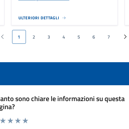
ULTERIORI DETTAGLI
1
2
3
4
5
6
7
‹ Previous
Pagina attuale
Page
Page
Page
Page
Page
Page
››
anto sono chiare le informazioni su questa
gina?
a da 1 a 5 stelle la pagina
ta 1 stelle su 5
Valuta 2 stelle su 5
Valuta 3 stelle su 5
Valuta 4 stelle su 5
Valuta 5 stelle su 5