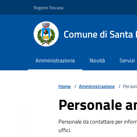
Vai ai contenuti
Vai al footer
Regione Toscana
Comune di Santa 
Amministrazione
Novità
Servizi
Home
/
Amministrazione
/
Person
Personale a
Personale da contattare per inform
uffici.