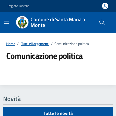
Vai ai contenuti
Vai al footer
Regione Toscana
Comune di Santa Maria a
Monte
Home
/
Tutti gli argomenti
/
Comunicazione politica
Comunicazione politica
Dettagli della notizia
Novità
Tutte le novità