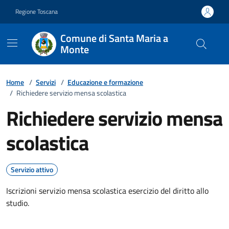
Vai ai contenuti
Vai al footer
Regione Toscana
Comune di Santa Maria a
Monte
Home
/
Servizi
/
Educazione e formazione
/
Richiedere servizio mensa scolastica
Richiedere servizio mensa
scolastica
Servizio attivo
Iscrizioni servizio mensa scolastica esercizio del diritto allo
studio.